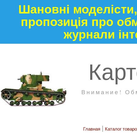
Шановні моделісти,
пропозиція про обм
журнали інт
Кар
Внимание! Об
Главная
Каталог товар