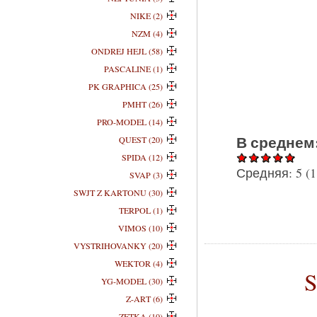
NIKE (2)
NZM (4)
ONDREJ HEJL (58)
PASCALINE (1)
PK GRAPHICA (25)
PMHT (26)
PRO-MODEL (14)
В среднем
QUEST (20)
SPIDA (12)
Средняя:
5
(
1
SVAP (3)
SWJT Z KARTONU (30)
TERPOL (1)
VIMOS (10)
VYSTRIHOVANKY (20)
WEKTOR (4)
S
YG-MODEL (30)
Z-ART (6)
ZETKA (10)