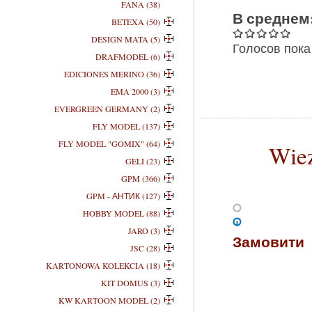
FANA (38)
В среднем
BETEXA (50)
DESIGN MATA (5)
Голосов пока
DRAFMODEL (6)
EDICIONES MERINO (36)
EMA 2000 (3)
EVERGREEN GERMANY (2)
FLY MODEL (137)
FLY MODEL "GOMIX" (64)
Wie
GELI (23)
GPM (366)
GPM - АНТИК (127)
HOBBY MODEL (88)
JARO (3)
Замовити
JSC (28)
KARTONOWA KOLEKCIA (18)
KIT DOMUS (3)
KW KARTOON MODEL (2)